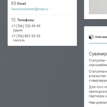
favorit.souvenir@mail.ru
+7 (706) 720-99-99
Дария
+7 (706) 807-55-55
Описан
Назгуль
Сувенирн
Статуэтки 
они комбин
Статуэтки 
в качестве
стимулирую
Для того ч
преподнося
партнера, к
Нам доверя