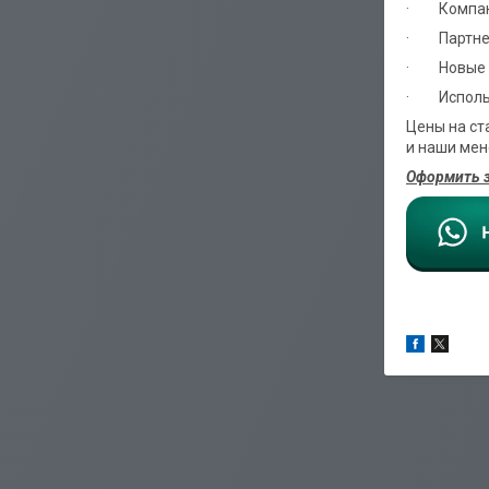
· Компания
· Партнер
· Новые п
· Использу
Цены на ст
и наши мен
Оформить з