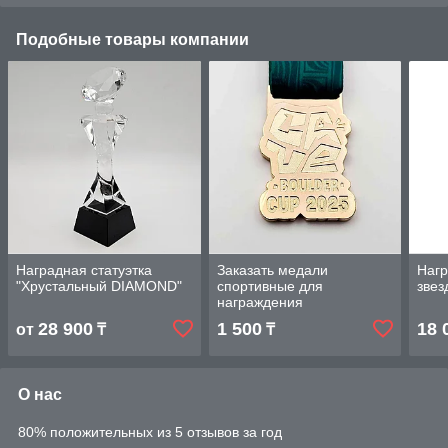
Подобные товары компании
Наградная статуэтка
Заказать медали
Нагр
"Хрустальный DIAMOND"
спортивные для
звез
награждения
28 900
1 500
18 
от
₸
₸
О нас
80% положительных из 5 отзывов за год