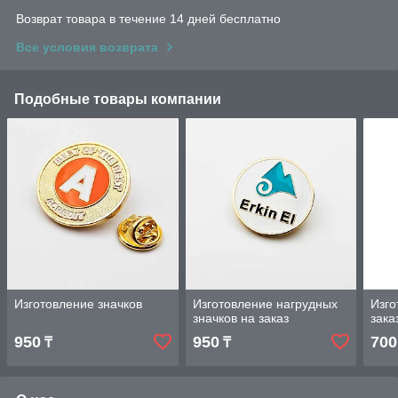
Возврат товара в течение 14 дней бесплатно
Все условия возврата
Подобные товары компании
Изготовление значков
Изготовление нагрудных
Изго
значков на заказ
зака
950
950
700
₸
₸