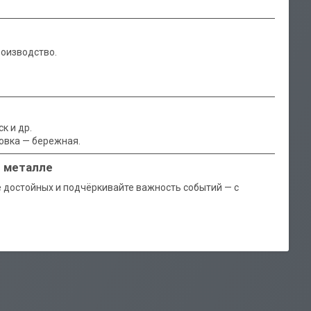
роизводство.
к и др.
овка — бережная.
в металле
е достойных и подчёркивайте важность событий — с