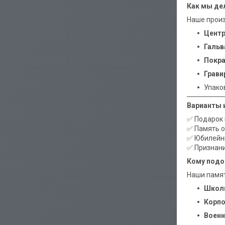
Как мы де
Наше произ
Центр
Гальв
Покра
Грави
Упако
Варианты 
✅ Подарок 
✅ Память о
✅ Юбилейн
✅ Признани
Кому подо
Наши памят
Школы
Корпо
Военн