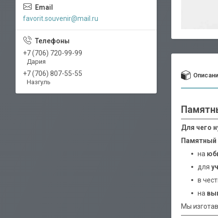
favorit.souvenir@mail.ru
+7 (706) 720-99-99
Дария
+7 (706) 807-55-55
Описан
Назгуль
Памятны
Для чего 
Памятный 
на
юб
для
у
в чес
на
вы
Мы изготав