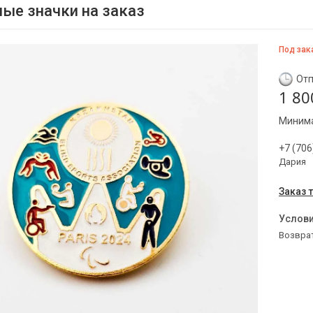
ые значки на заказ
Под зак
Отп
1 80
Минима
+7 (706
Дария
Заказ 
возвра