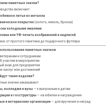
лаем памятные значки?
водство включает:
обежное литье из металла
аническое покрытие
(золото, никель, бронза)
ска холодными эмалями
ровка или УФ-печать изображений и надписей
вка: от простого пакетика до подарочного футляра
использования памятных значков
ветеранам и сотрудникам
б участии в мероприятии
ый знак для предприятия
е заслуг или достижений
йдут такие изделия?
ные значки заказывают:
, колледжи и вузы
— к выпускным и датам
рации и госструктуры
— на юбилеи и награждения
ые и ветеранские организации
— для вручения и наград