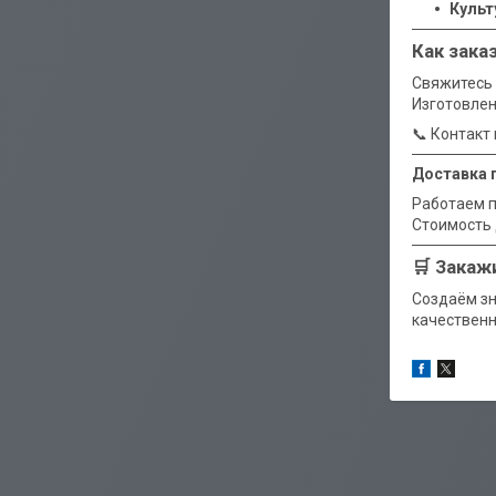
Культ
Как зака
Свяжитесь 
Изготовлен
📞 Контакт
Доставка 
Работаем п
Стоимость 
🛒 Закаж
Создаём зн
качественн