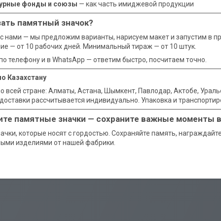
урные фонды и союзы
— как часть имиджевой продукции
зать памятный значок?
с нами — мы предложим варианты, нарисуем макет и запустим в п
ие — от 10 рабочих дней. Минимальный тираж — от 10 штук.
 по телефону и в WhatsApp — ответим быстро, посчитаем точно.
по Казахстану
о всей стране: Алматы, Астана, Шымкент, Павлодар, Актобе, Уральс
доставки рассчитывается индивидуально. Упаковка и транспортир
ите памятные значки — сохраните важные моменты 
ачки, которые носят с гордостью. Сохраняйте память, награждайт
ыми изделиями от нашей фабрики.