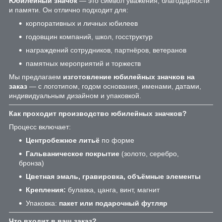
Юбилейный значок
— это символ уважения, благодарности
и памяти. Он отлично подходит для:
корпоративных и личных юбилеев
годовщин компаний, школ, госструктур
награждений сотрудников, партнёров, ветеранов
памятных мероприятий и торжеств
Мы предлагаем
изготовление юбилейных значков на
заказ
— с логотипом, годом основания, именами, датами,
индивидуальным дизайном и упаковкой.
Как проходит производство юбилейных значков?
Процесс включает:
Центробежное литьё
по форме
Гальваническое покрытие
(золото, серебро,
бронза)
Цветная эмаль, гравировка, объёмные элементы
Крепления:
булавка, цанга, винт, магнит
Упаковка:
пакет или подарочный футляр
Что входит в ваш заказ?