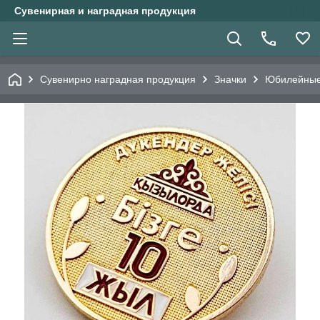
Сувенирная и наградная продукция
Сувенирно наградная продукция
Значки
Юбилейные 