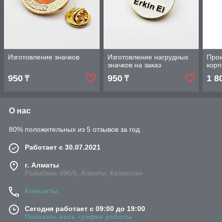
Изготовление значков
Изготовление нагрудных
Прои
значков на заказ
корп
950
950
1 8
₸
₸
О нас
80% положительных из 5 отзывов за год
Работает с 30.07.2021
г. Алматы
Раймбека 496/6, Алматы, Казахстан
Контакты
Сегодня работает с 09:00 до 19:00
Показать весь график работы