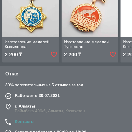
Изготовление медалей
Изготовление медалей
Изго
Кызылорда
Туркестан
Кок
2 200
2 200
2 2
₸
₸
О нас
80% положительных из 5 отзывов за год
Работает с 30.07.2021
г. Алматы
Раймбека 496/6, Алматы, Казахстан
Контакты