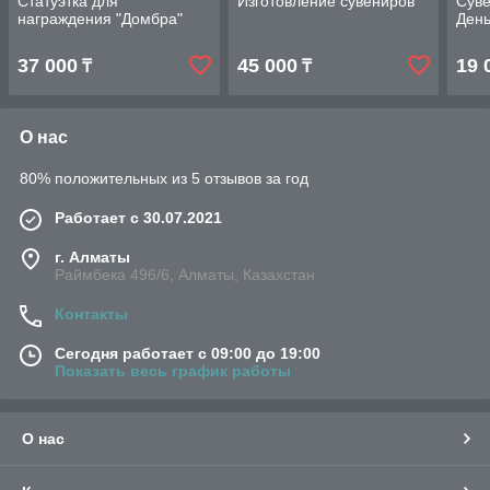
Статуэтка для
Изготовление сувениров
Суве
награждения "Домбра"
День
37 000
45 000
19 
₸
₸
О нас
80% положительных из 5 отзывов за год
Работает с 30.07.2021
г. Алматы
Раймбека 496/6, Алматы, Казахстан
Контакты
Сегодня работает с 09:00 до 19:00
Показать весь график работы
О нас