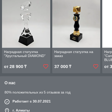
Наградная статуэтка
Наградная статуэтка на
Нагр
"Хрустальный DIAMOND"
заказ
"Са
BLU
28 900
37 000
от
₸
₸
от
О нас
80% положительных из 5 отзывов за год
Работает с 30.07.2021
г. Алматы