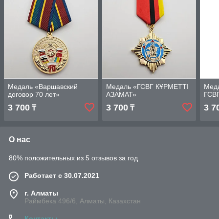
Медаль «Варшавский
Медаль «ГСВГ КҰРМЕТТІ
Меда
договор 70 лет»
АЗАМАТ»
ГСВГ
3 700
3 700
3 7
₸
₸
О нас
80% положительных из 5 отзывов за год
Работает с 30.07.2021
г. Алматы
Раймбека 496/6, Алматы, Казахстан
Контакты