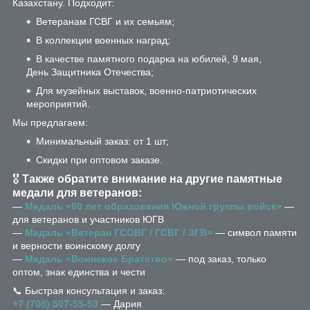
Казахстану. Подходит:
Ветеранам ГСВГ и их семьям;
В коллекции военных наград;
В качестве памятного подарка на юбилей, 9 мая,
День Защитника Отечества;
Для музейных выставок, военно-патриотических
мероприятий.
Мы предлагаем:
Минимальный заказ: от 1 шт;
Скидки при оптовом заказе.
🎖
Также обратите внимание на другие памятные
медали для ветеранов:
—
Медаль «60 лет образования Южной группы войск»
—
для ветеранов и участников ЮГВ
—
Медаль «Ветеран ГСОВГ / ГСВГ / ЗГВ»
— символ памяти
и верности воинскому долгу
—
Медаль «Воинское Братство»
— под заказ, только
оптом, знак единства и чести
📞 Быстрая консультация и заказ:
+7 (708) 507-55-53
— Дария