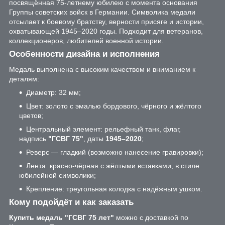
посвящённая 75-летнему юбилею с момента основания
Группы советских войск в Германии. Символика медали
отсылает к боевому братству, верности присяге и истории,
охватывающей 1945–2020 годы. Подходит для ветеранов,
коллекционеров, любителей военной истории.
Особенности дизайна и исполнения
Медаль выполнена с высоким качеством и вниманием к
деталям:
Диаметр: 32 мм;
Цвет: золото с эмалью бордового, чёрного и жёлтого
цветов;
Центральный элемент: рельефный танк, флаг,
надпись
"ГСВГ 75"
, даты
1945–2020
;
Реверс — гладкий (возможно нанесение гравировки);
Лента: красно-чёрная с жёлтыми вставками, в стиле
юбилейной символики;
Крепление: треугольная колодка с надёжным ушком.
Кому подойдёт и как заказать
Купить медаль "ГСВГ 75 лет"
можно с доставкой по