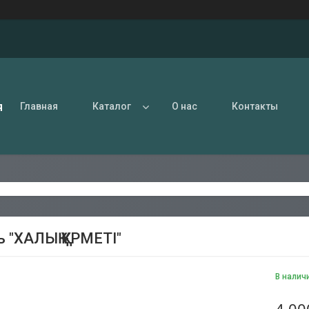
я
Главная
Каталог
О нас
Контакты
 "ХАЛЫҚ ҚҰРМЕТІ"
В налич