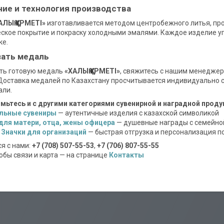
ие и технология производства
АЛЫҚ ҚҰРМЕТІ»
изготавливается методом центробежного литья, пр
ское покрытие и покраску холодными эмалями. Каждое изделие у
ке.
зать медаль
ть готовую медаль
«ХАЛЫҚ ҚҰРМЕТІ»
, свяжитесь с нашим менеджеро
Доставка медалей по Казахстану просчитывается индивидуально с
али.
мьтесь и с другими категориями сувенирной и наградной проду
льные сувениры
— аутентичные изделия с казахской символикой
для матери, отца, жены офицера
— душевные награды с семейно
 Значки для организаций
— быстрая отгрузка и персонализация п
ся с нами:
+7 (708) 507-55-53
,
+7 (706) 807-55-55
собы связи и карта — на странице
Контакты