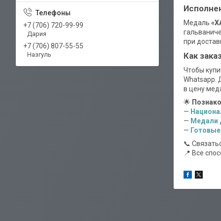
Исполнен
Медаль
«Х
+7 (706) 720-99-99
гальваниче
Дария
при достав
+7 (706) 807-55-55
Назгуль
Как зака
Чтобы купи
Whatsapp. 
в цену мед
🌟
Познако
—
Национа
—
Медали 
—
Готовые
📞 Связать
📍 Все спо