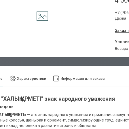
4 00
+7 (706
Дария
Заказ 
возвра
ие
Характеристики
Информация для заказа
"ХАЛЫҚ ҚҰРМЕТІ" знак народного уважения
медали
АЛЫҚ ҚҰРМЕТІ»
— это знак народного уважения и признания заслуг
ные колосья, шанырак и орнамент, символизирующие труд, единст
ет вклад человека в развитие страны и общества.