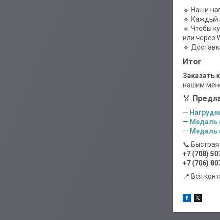
🔹 Наши на
🔹 Каждый 
🔹 Чтобы к
или через 
🔹 Доставк
Итог
Заказать к
нашим мене
🏅
Предла
—
Нагрудн
—
Медаль 
—
Медаль «
📞 Быстрая
+7 (708) 50
+7 (706) 80
📍 Вся кон