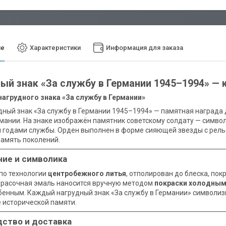
ие
Характеристики
Информация для заказа
ый знак «За службу в Германии 1945–1994» — 
агрудного знака «За службу в Германии»
дный знак «За службу в Германии 1945–1994» — памятная награда д
рмании. На знаке изображён памятник советскому солдату — симво
 годами службы. Орден выполнен в форме сияющей звезды с рел
память поколений.
ие и символика
 по технологии
центробежного литья
, отполирован до блеска, по
Красочная эмаль наносится вручную методом
покраски холодным
бенным. Каждый нагрудный знак «За службу в Германии» символиз
 исторической памяти.
ство и доставка