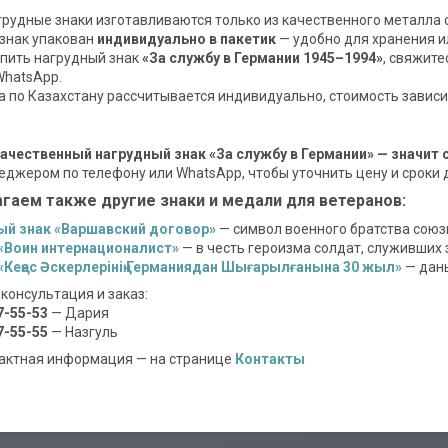
грудные знаки изготавливаются только из качественного металла 
знак упакован
индивидуально в пакетик
— удобно для хранения и
упить нагрудный знак
«За службу в Германии 1945–1994»
, свяжите
WhatsApp.
а по Казахстану рассчитывается индивидуально, стоимость зависит 
ачественный нагрудный знак «За службу в Германии» — значит 
джером по телефону или WhatsApp, чтобы уточнить цену и сроки 
гаем также другие знаки и медали для ветеранов:
ый знак «Варшавский договор»
— символ военного братства союз
«Воин интернационалист»
— в честь героизма солдат, служивших
Кеңес Әскерлерінің Германиядан Шығарылғанына 30 жыл»
— дань
 консультация и заказ:
7-55-53
— Дария
7-55-55
— Назгуль
тактная информация — на странице
Контакты