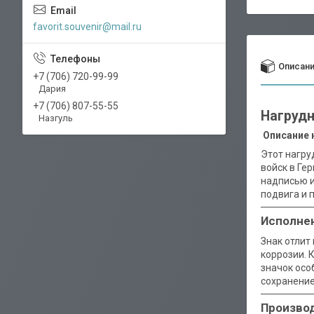
favorit.souvenir@mail.ru
Описан
+7 (706) 720-99-99
Дария
+7 (706) 807-55-55
Нагрудн
Назгуль
Описание н
Этот нагру
войск в Ге
надписью и
подвига и 
Исполнен
Знак отлит
коррозии. 
значок осо
сохранение
Производ