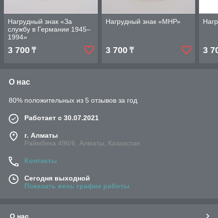
Нагрудный знак «За
Нагрудный знак «МНР»
Наг
службу в Германии 1945–
1994»
3 700
3 700
3 7
₸
₸
О нас
80% положительных из 5 отзывов за год
Работает с 30.07.2021
г. Алматы
Раймбека 496/6, Алматы, Казахстан
Контакты
Сегодня выходной
Показать весь график работы
О нас