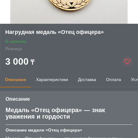
Нагрудная медаль «Отец офицера»
В наличии
Розница
3 000
₸
Описание
Характеристики
Доставка
Оплата
Усл
Описание
Медаль «Отец офицера» — знак
уважения и гордости
Описание медали «Отец офицера»