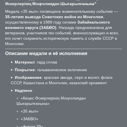
Әскерлерінің Моңғолиядан Шығарылғанына"
Медаль «35 жыл» посвящена знаменательному событию —
35-летию вывода Советских войск из Монголии
,
осуществлённому в 1989 году силами
Забайкальского
военного округа (ЗАБВО)
. Награда предназначена для
ветеранов, участников тех событий, военнослужащих и всех,
кто хочет сохранить историческую память о службе СССР в
Монголии.
Описание медали и её исполнения
Материал
: гард сплав
Покрытие
: гальваническое золочение
Изображение
: красная звезда, серп и молот, флаги
СССР, Казахстана и Монголии, казахский орнамент
Надписи
:
«Кеңес Әскерлерінің Моңғолиядан
Шығарылғанына»
«35 жыл»
«ЗАБВО»
«Армия 39»