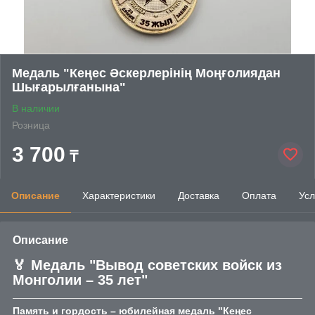
Медаль "Кеңес Әскерлерінің Моңғолиядан
Шығарылғанына"
В наличии
Розница
3 700
₸
Описание
Характеристики
Доставка
Оплата
Усл
Описание
🏅 Медаль "Вывод советских войск из
Монголии – 35 лет"
Память и гордость – юбилейная медаль "Кеңес