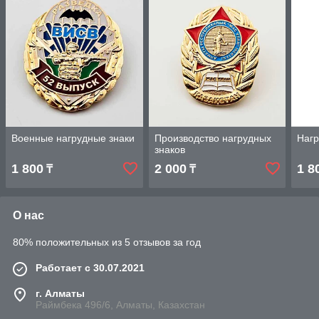
Военные нагрудные знаки
Производство нагрудных
Нагр
знаков
1 800
2 000
1 8
₸
₸
О нас
80% положительных из 5 отзывов за год
Работает с 30.07.2021
г. Алматы
Раймбека 496/6, Алматы, Казахстан