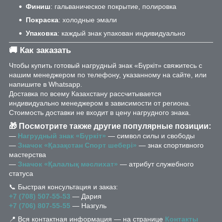
Финиш
: гальваническое покрытие, полировка
Покраска
: холодные эмали
Упаковка
: каждый знак упакован индивидуально
🚚 Как заказать
Чтобы купить готовый нагрудный знак «Бүркіт» свяжитесь с
нашим менеджером по телефону, указанному на сайте, или
напишите в Whatsapp.
Доставка по всему Казахстану рассчитывается
индивидуально менеджером в зависимости от региона.
Стоимость доставки не входит в цену нагрудного знака.
🎁 Посмотрите также другие популярные позиции:
—
Нагрудный знак «Бүркіт»
— символ силы и свободы
—
Значок «Қазақстан Спорт шебері»
— знак спортивного
мастерства
—
Значок «Қалалық мәслихат»
— атрибут служебного
статуса
📞 Быстрая консультация и заказ:
+7 (708) 507-55-53
— Дария
+7 (706) 807-55-55
— Назгуль
📍 Вся контактная информация — на странице
Контакты