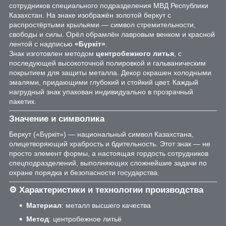
сотрудников специального подразделения МВД Республики
Казахстан. На знаке изображён золотой беркут с
распростёртыми крыльями — символ стремительности,
свободы и силы. Орёл обрамлён лавровым венком и красной
лентой с надписью
«Бүркіт»
.
Знак изготовлен методом
центробежного литья
, с
последующей высокоточной полировкой и гальваническим
покрытием для защиты металла. Декор окрашен холодными
эмалями, придающими глубокий и стойкий цвет. Каждый
нагрудный знак упакован индивидуально в прозрачный
пакетик.
Значение и символика
Беркут («Бүркіт») — национальный символ Казахстана,
олицетворяющий храбрость и бдительность. Этот знак — не
просто элемент формы, а настоящая гордость сотрудников
спецподразделений, выполняющих сложнейшие задачи по
охране порядка и безопасности государства.
⚙️ Характеристики и технологии производства
Материал
: металл высшего качества
Метод
: центробежное литьё